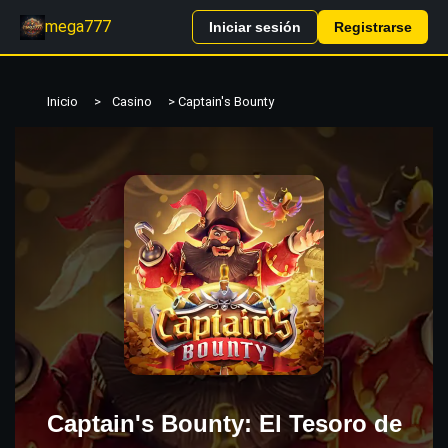
mega777
Iniciar sesión
Registrarse
Inicio
>
Casino
> Captain's Bounty
Captain's Bounty: El Tesoro de