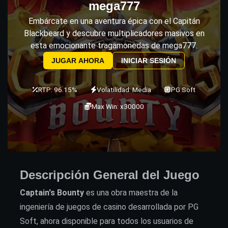
mega777
Embárcate en una aventura épica con el Capitán
Blackbeard y descubre multiplicadores masivos en
esta emocionante tragamonedas de mega777.
JUGAR AHORA
INICIAR SESIÓN
RTP: 96.15%
Volatilidad: Media
PG Soft
Max Win: x30000
Descripción General del Juego
Captain's Bounty
es una obra maestra de la
ingeniería de juegos de casino desarrollada por PG
Soft, ahora disponible para todos los usuarios de