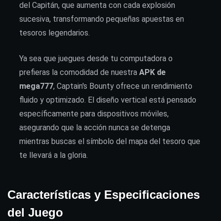
del Capitán, que aumenta con cada explosión
sucesiva, transformando pequeñas apuestas en
tesoros legendarios.
Ya sea que juegues desde tu computadora o
prefieras la comodidad de nuestra
APK de
mega777
, Captain's Bounty ofrece un rendimiento
fluido y optimizado. El diseño vertical está pensado
específicamente para dispositivos móviles,
asegurando que la acción nunca se detenga
mientras buscas el símbolo del mapa del tesoro que
te llevará a la gloria.
Características y Especificaciones
del Juego