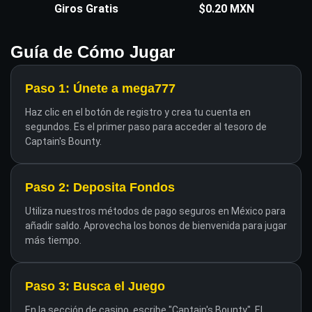
Giros Gratis
$0.20 MXN
Guía de Cómo Jugar
Paso 1: Únete a mega777
Haz clic en el botón de registro y crea tu cuenta en
segundos. Es el primer paso para acceder al tesoro de
Captain's Bounty.
Paso 2: Deposita Fondos
Utiliza nuestros métodos de pago seguros en México para
añadir saldo. Aprovecha los bonos de bienvenida para jugar
más tiempo.
Paso 3: Busca el Juego
En la sección de casino, escribe "Captain's Bounty". El