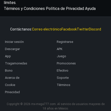
límites.
Términos y Condiciones
Política de Privacidad
Ayuda
Contáctanos:
Correo electrónico
Facebook
Twitter
Discord
Iniciar sesión
Registrarse
Descargar
APK
App
Juego
Tragamonedas
Promociones
Bono
Efectivo
Acerca de
Soporte
Cookie
Términos
Privacidad
Copyright © 2026 mx-mega777.com. Al servicio de usuarios mayores de
18 años en México.