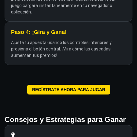
juego cargará instantáneamente en tu navegador o
aplicación.
Paso 4: ¡Gira y Gana!
Ajusta tu apuesta usando los controles inferiores y
presiona el botón central. ¡Mira cómo las cascadas
aumentan tus premios!
REGÍSTRATE AHORA PARA JUGAR
Consejos y Estrategias para Ganar