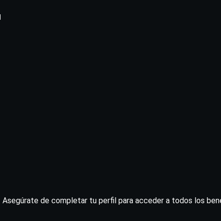
N
. Asegúrate de completar tu perfil para acceder a todos los ben