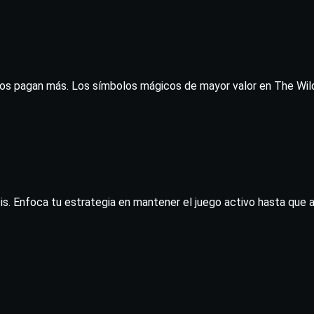
los pagan más. Los símbolos mágicos de mayor valor en The Wil
tis. Enfoca tu estrategia en mantener el juego activo hasta que