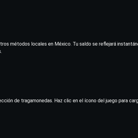
stros métodos locales en México. Tu saldo se reflejará instantá
.
ción de tragamonedas. Haz clic en el ícono del juego para carg