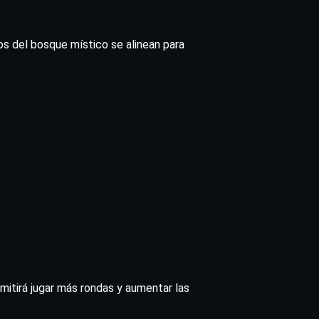
os del bosque místico se alinean para
mitirá jugar más rondas y aumentar las