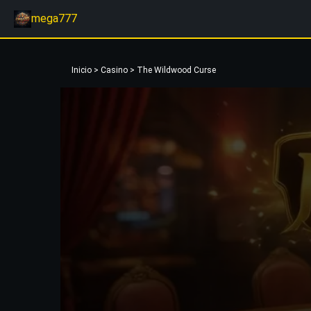
mega777
Inicio
>
Casino
> The Wildwood Curse