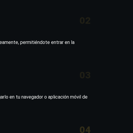
02
neamente, permitiéndote entrar en la
03
arlo en tu navegador o aplicación móvil de
04
04