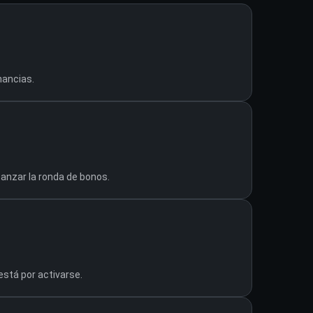
nancias.
anzar la ronda de bonos.
está por activarse.