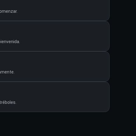
comenzar.
bienvenida.
eamente.
tréboles.