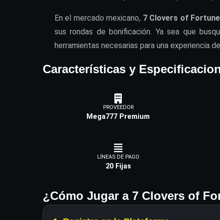
En el mercado mexicano,
7 Clovers of Fortun
sus rondas de bonificación. Ya sea que busqu
herramientas necesarias para una experiencia de 
Características y Especificacio
PROVEEDOR
Mega777 Premium
LÍNEAS DE PAGO
20 Fijas
¿Cómo Jugar a 7 Clovers of Fo