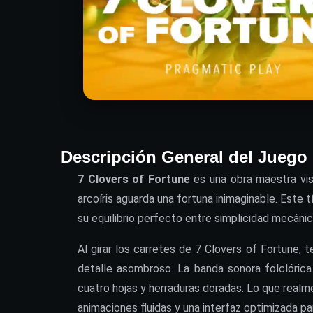
Descripción General del Juego
7 Clovers of Fortune
es una obra maestra visu
arcoíris aguarda una fortuna inimaginable. Este 
su equilibrio perfecto entre simplicidad mecáni
Al girar los carretes de 7 Clovers of Fortune, 
detalle asombroso. La banda sonora folclóric
cuatro hojas y herraduras doradas. Lo que realm
animaciones fluidas y una interfaz optimizada par