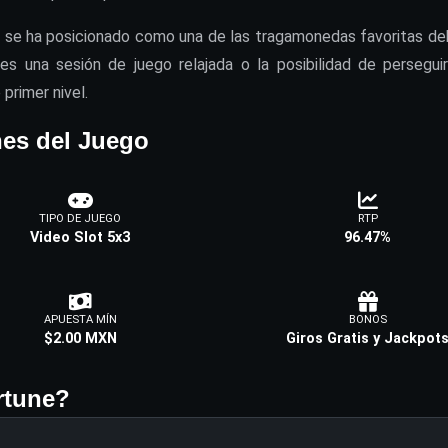
e
se ha posicionado como una de las tragamonedas favoritas debi
es una sesión de juego relajada o la posibilidad de persegui
primer nivel.
nes del Juego
TIPO DE JUEGO
RTP
Video Slot 5x3
96.47%
APUESTA MÍN
BONOS
$2.00 MXN
Giros Gratis y Jackpot
rtune?