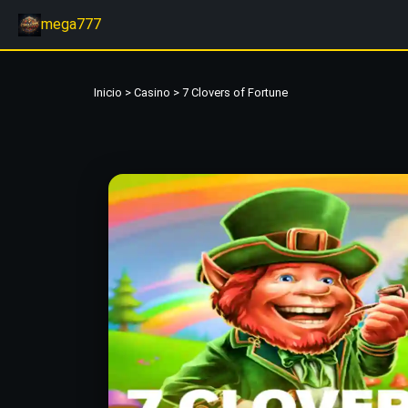
mega777
Inicio
>
Casino
> 7 Clovers of Fortune