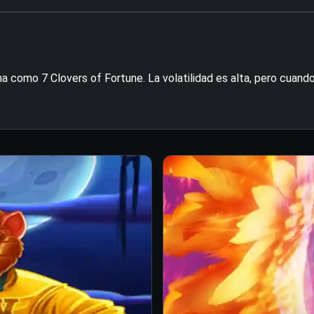
 como 7 Clovers of Fortune. La volatilidad es alta, pero cuando