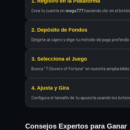
1. Registro en la Plataforma
Crea tu cuenta en
mega777
haciendo clic en el botó
2. Depósito de Fondos
Dirígete al cajero y elige tu método de pago preferid
3. Selecciona el Juego
Busca "7 Clovers of Fortune" en nuestra amplia biblio
4. Ajusta y Gira
Configura el tamaño de tu apuesta usando los botones 
Consejos Expertos para Ganar