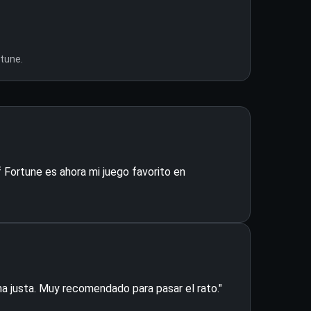
rtune.
f Fortune es ahora mi juego favorito en
ma justa. Muy recomendado para pasar el rato."