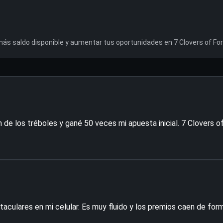
más saldo disponible y aumentar tus oportunidades en 7 Clovers of Fo
n de los tréboles y gané 50 veces mi apuesta inicial. 7 Clovers o
aculares en mi celular. Es muy fluido y los premios caen de for