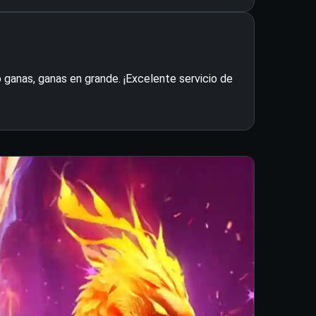
 ganas, ganas en grande. ¡Excelente servicio de