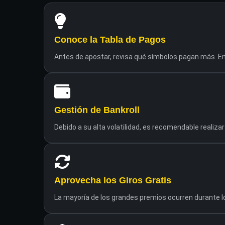
Conoce la Tabla de Pagos
Antes de apostar, revisa qué símbolos pagan más. En 
Gestión de Bankroll
Debido a su alta volatilidad, es recomendable reali
Aprovecha los Giros Gratis
La mayoría de los grandes premios ocurren durante los