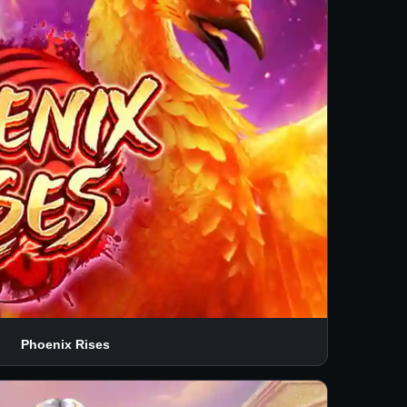
Phoenix Rises